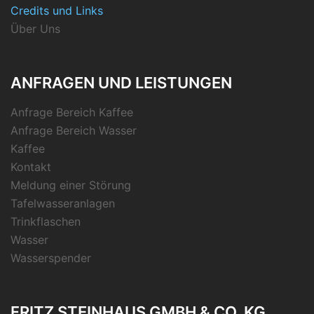
Credits und Links
Über Uns
ANFRAGEN UND LEISTUNGEN
Anfrage Bereich Kaffee
Anfrage Bereich Wasser
Kaffee
Kontakt
Meldung einer Störung
Tafelwasseranlagen
Trinkflaschen
Wasser
Wasserspender
FRITZ STEINHAUS GMBH & CO. KG