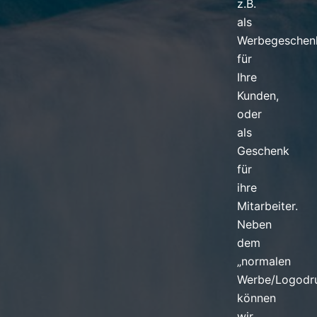
z.B.
als
Werbegeschen
für
Ihre
Kunden,
oder
als
Geschenk
für
ihre
Mitarbeiter.
Neben
dem
„normalen
Werbe/Logodr
können
wir