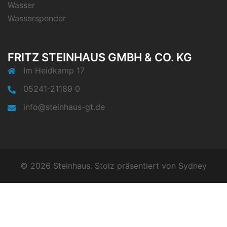
Wasser
Wasserspender
FRITZ STEINHAUS GMBH & CO. KG
Im Heidkamp 17
05241-21189 0
info@steinhaus-gt.de
© 2026 Steinhaus. Stolz präsentiert von
Sydney