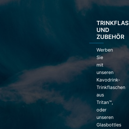
TRINKFLA
UND
ZUBEHÖR
Werben
Sie
mit
unseren
Kavodrink-
Trinkflaschen
aus
Tritan™,
oder
unseren
Glasbottles