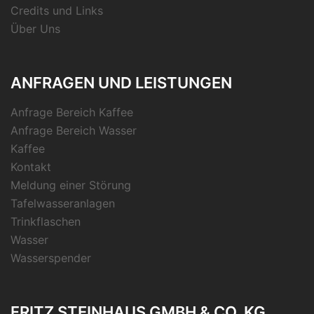
Credits und Links
Über Uns
ANFRAGEN UND LEISTUNGEN
Anfrage Bereich Kaffee
Anfrage Bereich Wasser
Kaffee
Kontakt
Meldung einer Störung
Tafelwasseranlagen
Trinkflaschen
Wasser
Wasserspender
FRITZ STEINHAUS GMBH & CO. KG